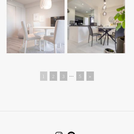
1
2
3
…
5
»