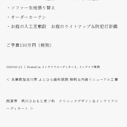
・ソファー生地張り替え
・オーダーカーテン
・お庭の人工芝敷設 お庭のライトアップ＆防犯灯計画
ご予算130万円（税別）
2020-03-22 ｜ Posted in
インテリアコーディネート
,
インテリア実例
＜ 兵庫県加古川市 ふじひら歯科医院 照明＆内装リニューアル工事
西宮市 夙川さわもと皮フ科 クリニックデザイン＆インテリアコ
ーディネート ＞