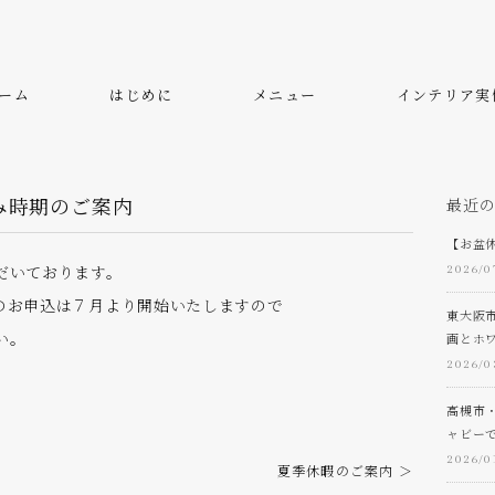
ーム
はじめに
メニュー
インテリア実
み時期のご案内
最近
【お盆
だいております。
2026/0
のお申込は７月より開始いたしますので
東大阪
い。
画とホ
2026/0
高槻市
ャビー
2026/0
夏季休暇のご案内 ＞