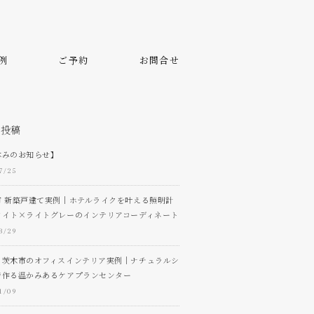
例
ご予約
お問合せ
の投稿
休みのお知らせ】
7/25
市 新築戸建て実例｜ホテルライクを叶える照明計
ワイト×ライトグレーのインテリアコーディネート
3/29
・茨木市のオフィスインテリア実例｜ナチュラルシ
で作る温かみあるケアプランセンター
1/09