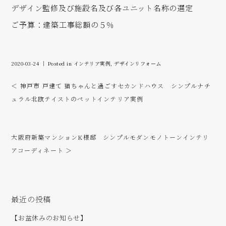
デザイン監修及び施設名及び各ユニット名称の選定
ご予算：建築工事総額の５％
2020-03-24 ｜ Posted in
インテリア実例
,
デザインリフォーム
＜ 神戸市 戸建て 猫ちゃんと過ごすセカンドハウス シンプルナチ
ュラル北欧テイストのペットインテリア実例
大阪府新築マンションK様邸 シンプルモダンモノトーンインテリ
アコーディネート ＞
最近の投稿
【お盆休みのお知らせ】